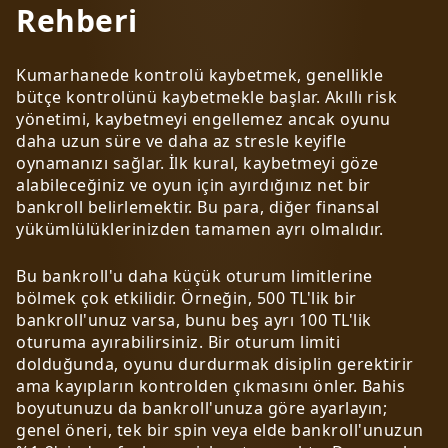
Rehberi
Kumarhanede kontrolü kaybetmek, genellikle
bütçe kontrolünü kaybetmekle başlar. Akıllı risk
yönetimi, kaybetmeyi engellemez ancak oyunu
daha uzun süre ve daha az stresle keyifle
oynamanızı sağlar. İlk kural, kaybetmeyi göze
alabileceğiniz ve oyun için ayırdığınız net bir
bankroll belirlemektir. Bu para, diğer finansal
yükümlülüklerinizden tamamen ayrı olmalıdır.
Bu bankroll'u daha küçük oturum limitlerine
bölmek çok etkilidir. Örneğin, 500 TL'lik bir
bankroll'unuz varsa, bunu beş ayrı 100 TL'lik
oturuma ayırabilirsiniz. Bir oturum limiti
dolduğunda, oyunu durdurmak disiplin gerektirir
ama kayıpların kontrolden çıkmasını önler. Bahis
boyutunuzu da bankroll'unuza göre ayarlayın;
genel öneri, tek bir spin veya elde bankroll'unuzun