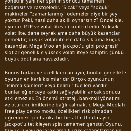
yönetilir, yani her spin'in sonucu tamamen
bağımsız ve rastgeledir. "Sıcak" veya "soğuk"
makineler, "zamanlanmış" ödemeler diye bir şey
yoktur. Peki, nasıl daha akıllı oynarsınız? Öncelikle,
oyunun RTP ve volatilitesini kontrol edin. Yüksek
volatilite, daha seyrek ama daha büyük kazançlar
demektir; düşük volatilite ise daha sık ama küçük
kazançlar. Mega Moolah jackpot'u gibi progresif
slotlar genellikle yüksek volatiliteye sahiptir, çünkü
büyük ödül ana havuzdadır.
Bonus turları ve özellikleri anlayın; bunlar genellikle
oyunun en karlı kısımlarıdır. Birçok oyuncunun
"ısınma spinleri" veya belirli ritüelleri vardır -
bunlar eğlenceye katkı sağlayabilir, ancak sonucu
etkilemezler. En önemli strateji, bankroll yönetimi
ve oturum limitlerine bağlı kalmaktır. Mega Moolah
free play demo modu, özellikleri risk olmadan
öğrenmek için harika bir fırsattır. Unutmayın,
jackpot'u tetikleyen spin tamamen şanstır. Oyunu,
büyük rüyayı görerek ama küçük kazançlardan ve