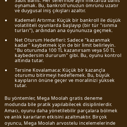
Sabit Bahis: Her seferinde aynı miktarda bahis
oynamak. Bu, bankroll'unuzun ömrünü uzatır
ve duygusal iniş çıkışları azaltır.
Kademeli Artırma: Küçük bir bankroll ile düşük
volatiliteli oyunlarda başlayıp (bir tür "ısınma
turları"), ardından ana oyununuza geçmek.
Net Oturum Hedefleri: Sadece "kazanmak
kadar" kaybetmek için de bir limit belirleyin.
"Bu oturumda 100 TL kazanırsam veya 50 TL
kaybedersim dururum" gibi. Bu, oyunu kontrol
altında tutar.
Tersine Kovalamaca: Küçük bir kazançla
oturumu bitirmeyi hedeflemek. Bu, büyük
kayıpların önüne geçer ve moralinizi yüksek
tutar.
Bu yöntemler, Mega Moolah gratis deneme
modunda bile pratik yapılabilecek disiplinlerdir.
Amacı, oyunu daha yönetilebilir parçalara bölmek
ve anlık kararların etkisini azaltmaktır. Birçok
oyuncu, Mega Moolah arvostelu incelemelerinde