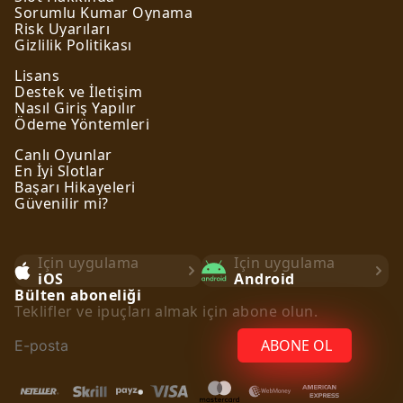
Sorumlu Kumar Oynama
Risk Uyarıları
Gizlilik Politikası
Lisans
Destek ve İletişim
Nasıl Giriş Yapılır
Ödeme Yöntemleri
Canlı Oyunlar
En İyi Slotlar
Başarı Hikayeleri
Güvenilir mi?
Için uygulama
Için uygulama
iOS
Android
Bülten aboneliği
Teklifler ve ipuçları almak için abone olun.
ABONE OL