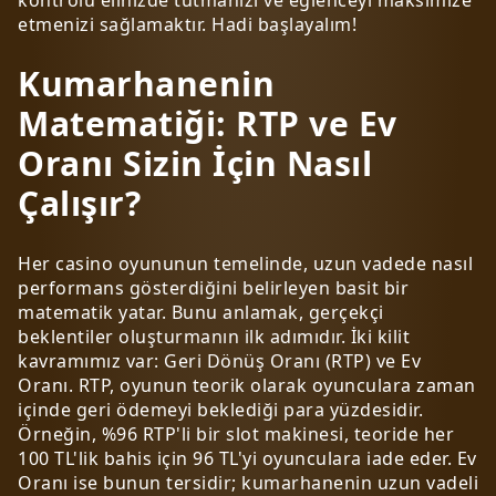
kontrolü elinizde tutmanızı ve eğlenceyi maksimize
etmenizi sağlamaktır. Hadi başlayalım!
Kumarhanenin
Matematiği: RTP ve Ev
Oranı Sizin İçin Nasıl
Çalışır?
Her casino oyununun temelinde, uzun vadede nasıl
performans gösterdiğini belirleyen basit bir
matematik yatar. Bunu anlamak, gerçekçi
beklentiler oluşturmanın ilk adımıdır. İki kilit
kavramımız var: Geri Dönüş Oranı (RTP) ve Ev
Oranı. RTP, oyunun teorik olarak oyunculara zaman
içinde geri ödemeyi beklediği para yüzdesidir.
Örneğin, %96 RTP'li bir slot makinesi, teoride her
100 TL'lik bahis için 96 TL'yi oyunculara iade eder. Ev
Oranı ise bunun tersidir; kumarhanenin uzun vadeli