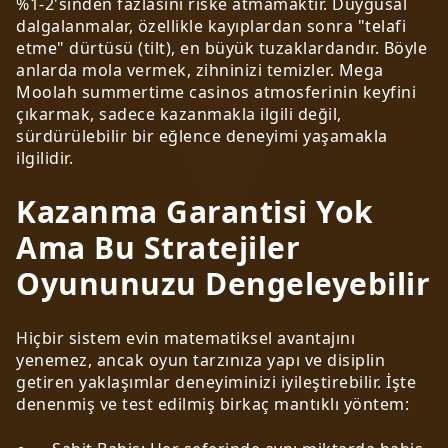
%1-2'sinden fazlasını riske atmamaktır. Duygusal
dalgalanmalar, özellikle kayıplardan sonra "telafi
etme" dürtüsü (tilt), en büyük tuzaklardandır. Böyle
anlarda mola vermek, zihninizi temizler. Mega
Moolah summertime casinos atmosferinin keyfini
çıkarmak, sadece kazanmakla ilgili değil,
sürdürülebilir bir eğlence deneyimi yaşamakla
ilgilidir.
Kazanma Garantisi Yok
Ama Bu Stratejiler
Oyununuzu Dengeleyebilir
Hiçbir sistem evin matematiksel avantajını
yenemez, ancak oyun tarzınıza yapı ve disiplin
getiren yaklaşımlar deneyiminizi iyileştirebilir. İşte
denenmiş ve test edilmiş birkaç mantıklı yöntem: