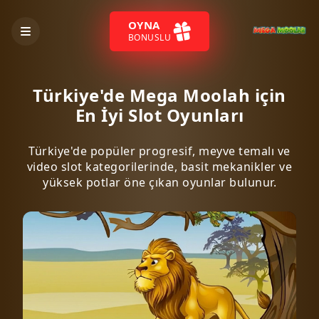
OYNA
BONUSLU
Türkiye'de Mega Moolah için
En İyi Slot Oyunları
Türkiye'de popüler progresif, meyve temalı ve
video slot kategorilerinde, basit mekanikler ve
yüksek potlar öne çıkan oyunlar bulunur.