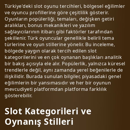
Türkiye'deki slot oyunu tercihleri, bölgesel eğilimler
ve oyuncu profillerine göre çeşitlilik gösterir.
Oyunların popülerliği, temaları, değişken getiri
aralıkları, bonus mekanikleri ve yazılım
sağlayıcılarının itibarı gibi faktörler tarafından
şekillenir. Türk oyuncular genellikle belirli tema
türlerine ve oyun stillerine yönelir. Bu inceleme,
bölgede yaygın olarak tercih edilen slot
kategorilerini ve en çok oynanan başlıkları analitik
bir bakış açısıyla ele alır. Popülerlik, yalnızca küresel
trendlerle değil, aynı zamanda yerel beğenilerle de
ilişkilidir. Burada sunulan bilgiler, piyasadaki genel
eğilimlerin bir yansımasıdır ve her bir oyunun
mevcudiyeti platformdan platforma farklılık
gösterebilir.
Slot Kategorileri ve
Oynanış Stilleri