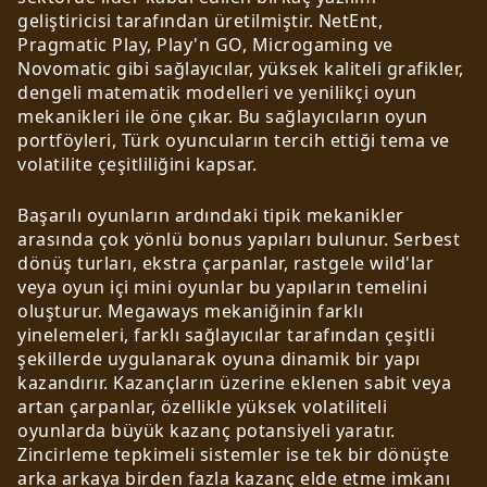
geliştiricisi tarafından üretilmiştir. NetEnt,
Pragmatic Play, Play'n GO, Microgaming ve
Novomatic gibi sağlayıcılar, yüksek kaliteli grafikler,
dengeli matematik modelleri ve yenilikçi oyun
mekanikleri ile öne çıkar. Bu sağlayıcıların oyun
portföyleri, Türk oyuncuların tercih ettiği tema ve
volatilite çeşitliliğini kapsar.
Başarılı oyunların ardındaki tipik mekanikler
arasında çok yönlü bonus yapıları bulunur. Serbest
dönüş turları, ekstra çarpanlar, rastgele wild'lar
veya oyun içi mini oyunlar bu yapıların temelini
oluşturur. Megaways mekaniğinin farklı
yinelemeleri, farklı sağlayıcılar tarafından çeşitli
şekillerde uygulanarak oyuna dinamik bir yapı
kazandırır. Kazançların üzerine eklenen sabit veya
artan çarpanlar, özellikle yüksek volatiliteli
oyunlarda büyük kazanç potansiyeli yaratır.
Zincirleme tepkimeli sistemler ise tek bir dönüşte
arka arkaya birden fazla kazanç elde etme imkanı