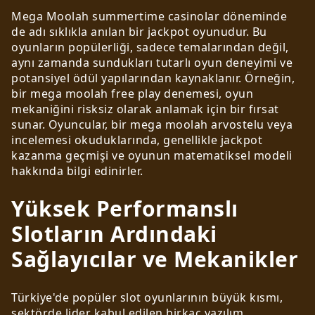
Mega Moolah summertime casinolar döneminde
de adı sıklıkla anılan bir jackpot oyunudur. Bu
oyunların popülerliği, sadece temalarından değil,
aynı zamanda sundukları tutarlı oyun deneyimi ve
potansiyel ödül yapılarından kaynaklanır. Örneğin,
bir mega moolah free play denemesi, oyun
mekaniğini risksiz olarak anlamak için bir fırsat
sunar. Oyuncular, bir mega moolah arvostelu veya
incelemesi okuduklarında, genellikle jackpot
kazanma geçmişi ve oyunun matematiksel modeli
hakkında bilgi edinirler.
Yüksek Performanslı
Slotların Ardındaki
Sağlayıcılar ve Mekanikler
Türkiye'de popüler slot oyunlarının büyük kısmı,
sektörde lider kabul edilen birkaç yazılım